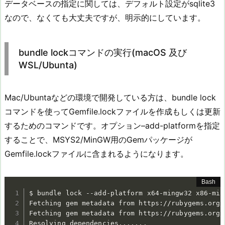
データベースの指定に関しては、デフォルト設定がsqlite3
なので、なくても大丈夫ですが、明示的にしています。
bundle lockコマンドの実行(macOS 及び
WSL/Ubunta)
Mac/Ubuntaなどの環境で開発している方は、bundle lock
コマンドを使ってGemfile.lockファイルを作成もしくは更新
するためのコマンドです。オプション–add-platformを指定
することで、MSYS2/MinGW用のGemパッケージが
Gemfile.lockファイルに含まれるようになります。
$ bundle lock --add-platform x64-mingw32 x86-ming
Fetching gem metadata from https://rubygems.org/
Fetching gem metadata from https://rubygems.org/.
Resolving dependencies
..
..
..
.
