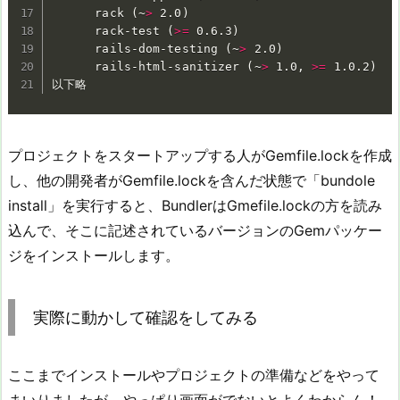
      rack 
(
~
>
 2.0
)
      rack-test 
(
>=
 0.6.3
)
      rails-dom-testing 
(
~
>
 2.0
)
      rails-html-sanitizer 
(
~
>
 1.0, 
>=
 1.0.2
)
以下略
プロジェクトをスタートアップする人がGemfile.lockを作成
し、他の開発者がGemfile.lockを含んだ状態で「bundole
install」を実行すると、BundlerはGmefile.lockの方を読み
込んで、そこに記述されているバージョンのGemパッケー
ジをインストールします。
実際に動かして確認をしてみる
ここまでインストールやプロジェクトの準備などをやって