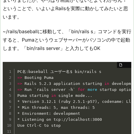
まいりましたが、やっぱり画面がでないとよくわからん！
ということで、いよいよRailsを実際に動かしてみたいと思
います。
~/rails/baseballに移動して、「bin/rails s」コマンドを実行
すると、Pumaというウェブサーバーがパソコンの中で起動
します。「bin/rails server」と入力してもOK
=
>
=
>
 Rails 5.2.3 application starting 
in
=
>
 Run 
`
rails server -h
`
for
more
 startup options
Puma starting 
in
 single mode
..
.

* Version 3.12.1 
(
ruby 2.5.1-p57
)
, codename: Lla
* Min threads: 5, max threads: 5

* Environment: development

* Listening on tcp://localhost:3000

Use Ctrl-C to stop
