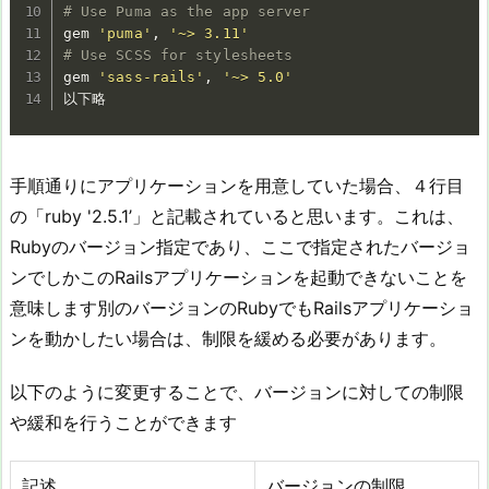
# Use Puma as the app server
gem 
'puma'
, 
'~> 3.11'
# Use SCSS for stylesheets
gem 
'sass-rails'
, 
'~> 5.0'
手順通りにアプリケーションを用意していた場合、４行目
の「ruby '2.5.1’」と記載されていると思います。これは、
Rubyのバージョン指定であり、ここで指定されたバージョ
ンでしかこのRailsアプリケーションを起動できないことを
意味します別のバージョンのRubyでもRailsアプリケーショ
ンを動かしたい場合は、制限を緩める必要があります。
以下のように変更することで、バージョンに対しての制限
や緩和を行うことができます
記述
バージョンの制限