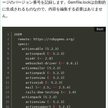
ージのバージョン番号を記録します。Gemfile.lockは自動的
に生成されるものなので、内容を編集する必要はありませ
ん。
2GEM

  remote: https://rubygems.org/

  specs:

    actioncable 
(
5.2.3
)
      actionpack 
(
=
 5.2.3
)
      nio4r 
(
~
>
 2.0
)
      websocket-driver 
(
>=
 0.6.1
)
    actionmailer 
(
5.2.3
)
      actionpack 
(
=
 5.2.3
)
      actionview 
(
=
 5.2.3
)
      activejob 
(
=
 5.2.3
)
      mail 
(
~
>
 2.5, 
>=
 2.5.4
)
      rails-dom-testing 
(
~
>
 2.0
)
    actionpack 
(
5.2.3
)
      actionview 
(
=
 5.2.3
)
      activesupport 
(
=
 5.2.3
)