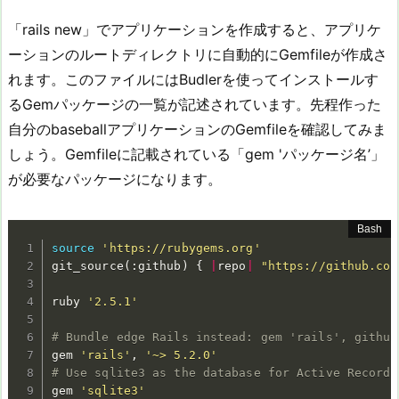
「rails new」でアプリケーションを作成すると、アプリケ
ーションのルートディレクトリに自動的にGemfileが作成さ
れます。このファイルにはBudlerを使ってインストールす
るGemパッケージの一覧が記述されています。先程作った
自分のbaseballアプリケーションのGemfileを確認してみま
しょう。Gemfileに記載されている「gem 'パッケージ名’」
が必要なパッケージになります。
source
'https://rubygems.org'
git_source
(
:github
)
{
|
repo
|
"https://github.com
ruby 
'2.5.1'
# Bundle edge Rails instead: gem 'rails', github
gem 
'rails'
, 
'~> 5.2.0'
# Use sqlite3 as the database for Active Record
gem 
'sqlite3'