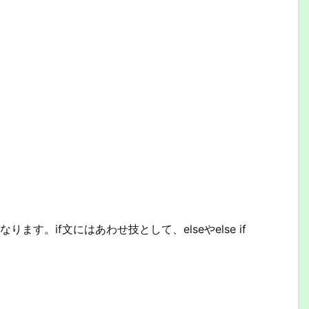
す。if文にはあわせ技として、elseやelse if
。