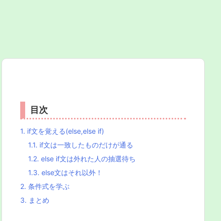
目次
1.
if文を覚える(else,else if)
1.1.
if文は一致したものだけが通る
1.2.
else if文は外れた人の抽選待ち
1.3.
else文はそれ以外！
2.
条件式を学ぶ
3.
まとめ