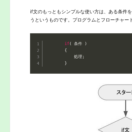
if文のもっともシンプルな使い方は、ある条件
うというものです。プログラムとフローチャー
if
(
 条件 
)
{
			処理
;
}