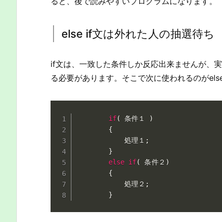
ると、後で読みやすいプログラムになります。
else if文は外れた人の抽選待ち
if文は、一致した条件しか反応出来ませんが、
る必要があります。そこで次に使われるのがelse 
if
(
 条件１ 
)
{
			処理１
;
}
else
if
(
 条件２
)
{
			処理２
;
}