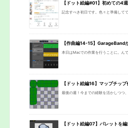
【ドット絵編#01】初めての4
記念すべき初日です。色々と準備してて出
【作曲編14-15】GarageB
本日はMacでの作業を行うことに。んで
【ドット絵編16】マップチップ
最後の週！今までの経験を活かしつつ、マ
【ドット絵編07】パレットを編