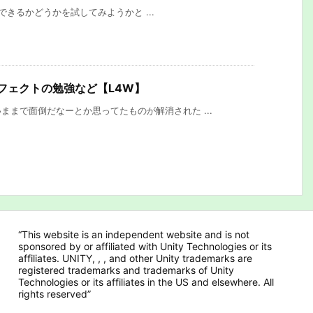
集ができるかどうかを試してみようかと ...
フェクトの勉強など【L4W】
まで面倒だなーとか思ってたものが解消された ...
“This website is an independent website and is not
sponsored by or affiliated with Unity Technologies or its
affiliates. UNITY, , , and other Unity trademarks are
registered trademarks and trademarks of Unity
Technologies or its affiliates in the US and elsewhere. All
rights reserved”