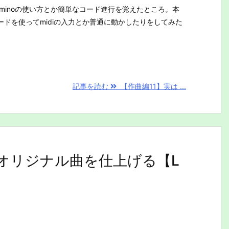
minoの使い方とか簡単なコード進行を覚えたところ。本
ドを使ってmidiの入力とか普通に動かしたりをしてみた
記事を読む
【作曲編11】実は ...
のオリジナル曲を仕上げる【L