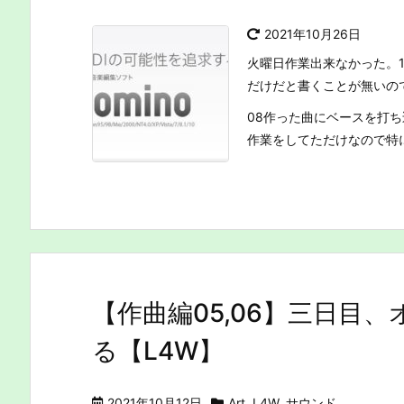
2021年10月26日
火曜日作業出来なかった。
だけだと書くことが無いの
08作った曲にベースを打ち
作業をしてただけなので特に書
【作曲編05,06】三日目
る【L4W】
2021年10月12日
Art
,
L4W
,
サウンド