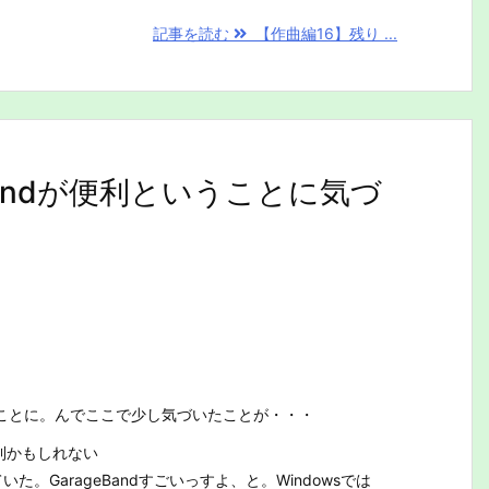
記事を読む
【作曲編16】残り ...
eBandが便利ということに気づ
うことに。んでここで少し気づいたことが・・・
便利かもしれない
た。GarageBandすごいっすよ、と。Windowsでは