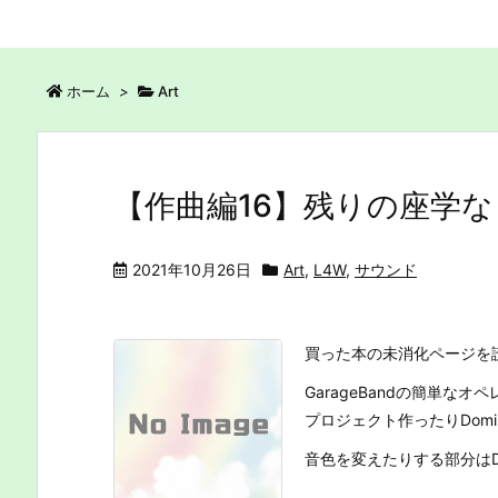
ホーム
>
Art
【作曲編16】残りの座学な
2021年10月26日
Art
,
L4W
,
サウンド
買った本の未消化ページを
GarageBandの簡単なオ
プロジェクト作ったりDom
音色を変えたりする部分はDo