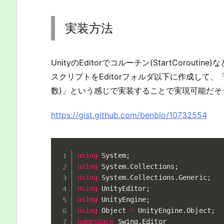
実装方法
UnityのEditorでコルーチン(StartCoroutin
スクリプトをEditorフォルダ以下に作成して、「(names
数)」という感じで実装することで実現可能だそ
https://gist.github.com/benblo/10732554
using
 System
;
using
 System
.
Collections
;
using
 System
.
Collections
.
Generic
;
using
 UnityEditor
;
using
 UnityEngine
;
using
 Object 
=
 UnityEngine
.
Object
;
namespace
 Swing
.