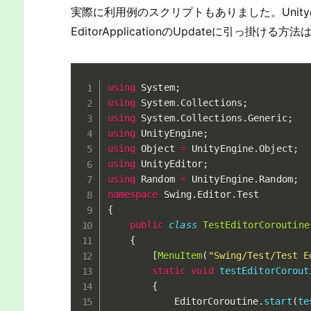
実際に利用例のスクリプトもありました。Uni
EditorApplicationのUpdateに引っ
using
 System
;
using
 System
.
Collections
;
using
 System
.
Collections
.
Generic
;
using
 UnityEngine
;
using
 Object 
=
 UnityEngine
.
Object
;
using
 UnityEditor
;
using
 Random 
=
 UnityEngine
.
Random
;
namespace
 Swing
.
Editor
.
{
public
class
TestEditorCoroutine
{
[
MenuItem
(
"Swing/Test/Test E
static
void
testEditorCorout
{
			EditorCoroutine
.
start
(
te