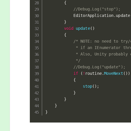
{
//Debug.Log("stop");
			EditorApplication
.
update
}
void
update
(
)
{
/* NOTE: no need to try/c
			 * if an IEnumerator throws its next iteration returns false.

			 * Also, Unity probably catches when calling EditorApplication.update.

			 */
//Debug.Log("update");
if
(
!
routine
.
MoveNext
(
)
)
{
stop
(
)
;
}
}
}
}