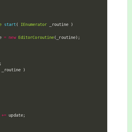
e
start
(
IEnumerator
 _routine 
)
e 
=
new
EditorCoroutine
(
_routine
)
;
;
 _routine 
)
 
+=
 update
;