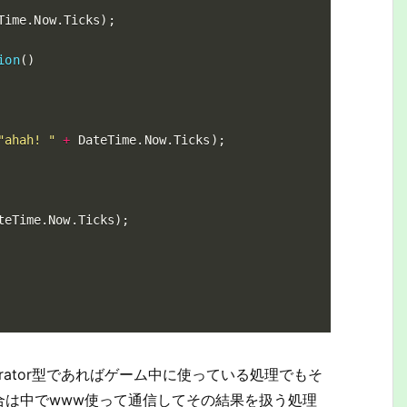
Time
.
Now
.
Ticks
)
;
ion
(
)
"ahah! "
+
 DateTime
.
Now
.
Ticks
)
;
teTime
.
Now
.
Ticks
)
;
IEnumerator型であればゲーム中に使っている処理でもそ
合は中でwww使って通信してその結果を扱う処理