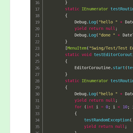
}
static
IEnumerator
testRouti
{
			Debug
.
Log
(
"hello "
+
 Dat
yield
return
null
;
			Debug
.
Log
(
"done "
+
 Date
}
[
MenuItem
(
"Swing/Test/Test E
static
void
testEditorCorout
{
			EditorCoroutine
.
start
(
te
}
static
IEnumerator
testRouti
{
			Debug
.
Log
(
"hello "
+
 Dat
yield
return
null
;
for
(
int
 i 
=
0
;
 i 
<
10
;
 
{
testRandomException
(
yield
return
null
;