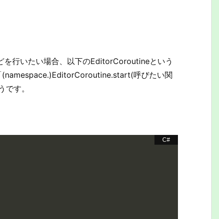
e)などを行いたい場合、以下のEditorCoroutineという
pace.)EditorCoroutine.start(呼びたい関
うです。