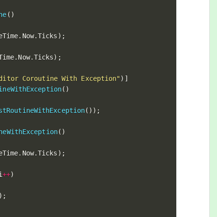
ne
(
)
eTime
.
Now
.
Ticks
)
;
Time
.
Now
.
Ticks
)
;
ditor Coroutine With Exception"
)
]
ineWithException
(
)
stRoutineWithException
(
)
)
;
neWithException
(
)
eTime
.
Now
.
Ticks
)
;
i
++
)
)
;