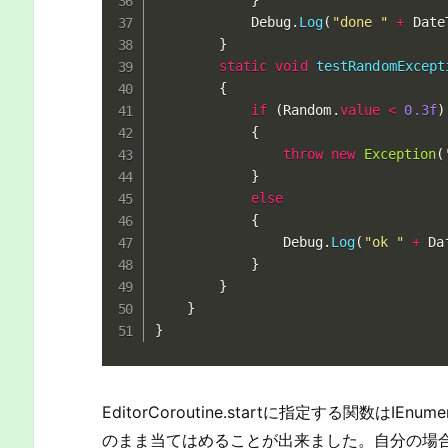
}
			Debug
.
Log
(
"done "
+
 Date
}
static
void
testRandomExcept
{
if
(
Random
.
value
<
0.3f
)
{
throw
new
Exception
(
}
else
{
				Debug
.
Log
(
"ok "
+
 Da
}
}
}
}
EditorCoroutine.startに指定する関数は
のまま当てはめることが出来ました。自分の場