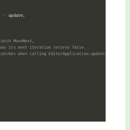
 
-=
 update
;
atch MoveNext,
