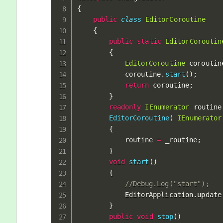
{
public
class
EditorCoroutine
{
public
static
EditorCoroutin
{
EditorCoroutine
 coroutin
			coroutine
.
start
(
)
;
return
 coroutine
;
}
readonly
IEnumerator
 routine
EditorCoroutine
(
IEnumerator
{
			routine 
=
 _routine
;
}
void
start
(
)
{
//Debug.Log("start");
			EditorApplication
.
update
}
public
void
stop
(
)