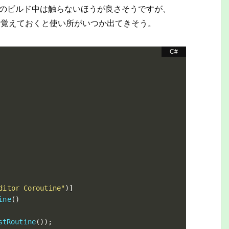
tyのビルド中は触らないほうが良さそうですが、
掛ける方法は覚えておくと使い所がいつか出てきそう。
ditor Coroutine"
)
]
ine
(
)
stRoutine
(
)
)
;