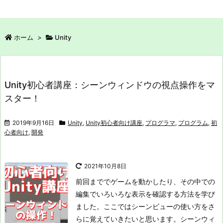
ホーム
>
Unity
Unity初心者講座：シーンウィンドウの視点操作をマ
スター！
2019年9月16日
Unity
,
Unity初心者向け講座
,
プログラマ
,
プログラム
,
初
心者向け
,
開発
2021年10月8日
前回まででゲームを動かしたり、その中での
編集でいろいろな表示を確認する方法を学び
ました。ここではシーンビューの使い方をさ
らに覚えていきたいと思います。
シーンウィ